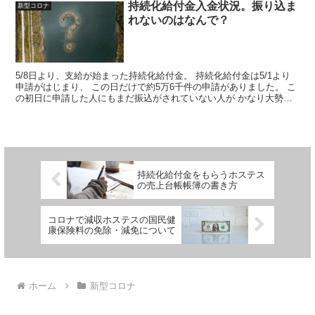
持続化給付金入金状況。振り込ま
新型コロナ
れないのはなんで？
5/8日より、支給が始まった持続化給付金。 持続化給付金は5/1より
申請がはじまり、 この日だけで約5万6千件の申請がありました。 こ
の初日に申請した人にもまだ振込がされていない人が かなり大勢い
るようです。
持続化給付金をもらうホステス
の売上台帳帳簿の書き方
コロナで減収ホステスの国民健
康保険料の免除・減免について
ホーム
新型コロナ