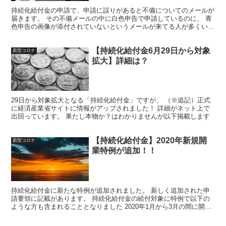
持続化給付金の申請で、申請に誤りがあると不備についてのメールが
届きます。 その不備メールの中に白色申告で申請しているのに、 青
色申告の画像が添付されていないというメールが来てる人が多くいる
そうです。
【持続化給付金6月29日から対象
新型コロナ
拡大】詳細は？
29日から対象拡大となる「持続化給付金」ですが、 （※追記）正式
に経済産業省サイトに情報がアップされました！ 詳細がネット上で
出回っています。 果たし本物か？はわかりませんが以下掲載します
【持続化給付金】2020年新規開
新型コロナ
業特例が追加！！
持続化給付金に新たな特例が追加されました。 新しく追加された申
請要領に記載があります。 持続化給付金の給付対象に特例で以下の
ような方も含まれることとなりました 2020年1月から3月の間に開業
した場合 2019年1月から12月の間に開業した...