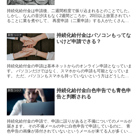
持続化給付金は申請後、二週間程度で振り込まれるとのことでした。
しかし、なんの音沙汰もなく2週間どころか、20日以上放置されてい
ることに業を煮やして、 再度申請（二重申請）する人がたくさんで
てきていました。 そんな人たちにあいついて二重で入...
持続化給付金はパソコンもってな
新型コロナ
いけど申請できる？
持続化給付金の申請は基本ネットからのオンライン申請となっていま
す。 パソコンだけではなく、スマホからの申請も可能となっていま
す。 ただ、パソコンもスマホも持っていないという方はどうしたら
いいのでしょうか？
持続化給付金白色申告でも青色申
新型コロナ
告と判断される
持続化給付金の申請で、申請に誤りがあると不備についてのメールが
届きます。 その不備メールの中に白色申告で申請しているのに、 青
色申告の画像が添付されていないというメールが来てる人が多くいる
そうです。